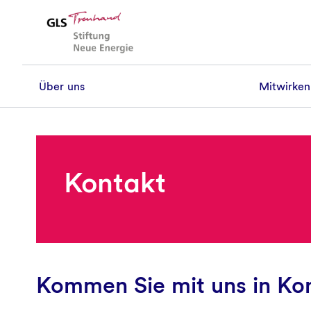
Über uns
Mitwirke
Über uns
Unsere Vision
Kontakt
Geschichte und Förderbeispiele
Satzung
Team
Kommen Sie mit uns in Ko
Kooperationen