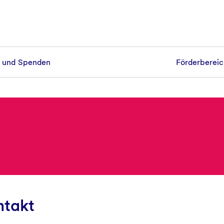
n und Spenden
Förderbereic
Team
Hanna Gottschalk
Johannes von Streit
Ursula Sladek
ntakt
Arwen Colell