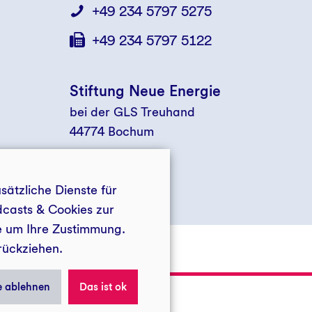
+49 234 5797 5275
+49 234 5797 5122
Stiftung Neue Energie
bei der GLS Treuhand
44774 Bochum
ätzliche Dienste für
dcasts & Cookies zur
ie um Ihre Zustimmung.
rückziehen.
LS Treuhand
Privatsphäre
e ablehnen
Das ist ok