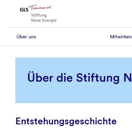
Über uns
Mitwirke
Über uns
Unsere Vision
Über die Stiftung 
Geschichte und Förderbeispiele
Satzung
Team
Entstehungsgeschichte
Kooperationen